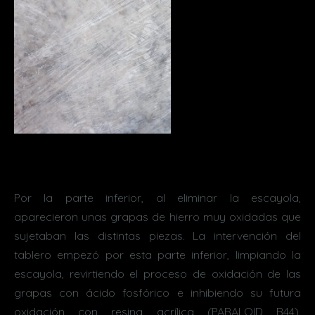
Por la parte inferior, al eliminar la escayola,
aparecieron unas grapas de hierro muy oxidadas que
sujetaban las distintas piezas. La intervención del
tablero empezó por esta parte inferior, limpiando la
escayola, revirtiendo el proceso de oxidación de las
grapas con ácido fosfórico e inhibiendo su futura
oxidación con resina acrílica (PARALOID B44).