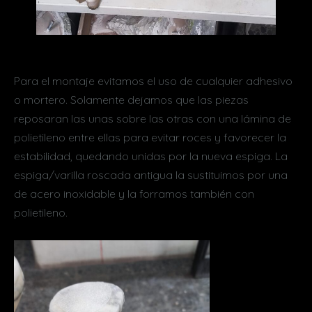
Para el montaje evitamos el uso de cualquier adhesivo
o mortero. Solamente dejamos que las piezas
reposaran las unas sobre las otras con una lámina de
polietileno entre ellas para evitar roces y favorecer la
estabilidad, quedando unidas por la nueva espiga. La
espiga/varilla roscada antigua la sustituimos por una
de acero inoxidable y la forramos también con
polietileno.